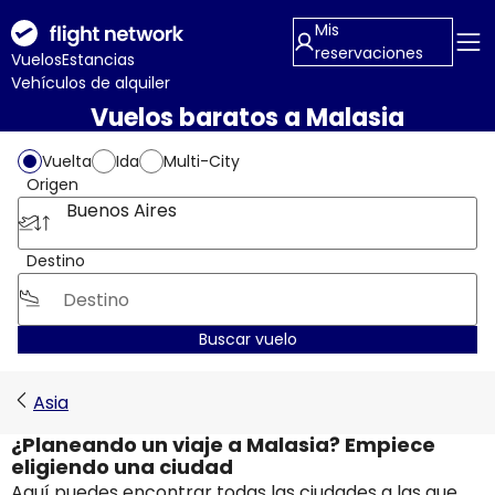
Mis
reservaciones
Vuelos
Estancias
Vehículos de alquiler
Vuelos baratos a Malasia
Vuelta
Ida
Multi-City
Origen
Buenos Aires
Destino
Buscar vuelo
Asia
¿Planeando un viaje a Malasia? Empiece
eligiendo una ciudad
Aquí puedes encontrar todas las ciudades a las que