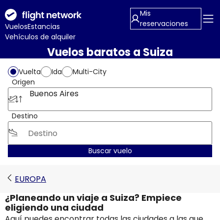
Mis
reservaciones
Vuelos
Estancias
Vehículos de alquiler
Vuelos baratos a Suiza
Vuelta
Ida
Multi-City
Origen
Buenos Aires
Destino
Buscar vuelo
EUROPA
¿Planeando un viaje a Suiza? Empiece
eligiendo una ciudad
Aquí puedes encontrar todas las ciudades a las que