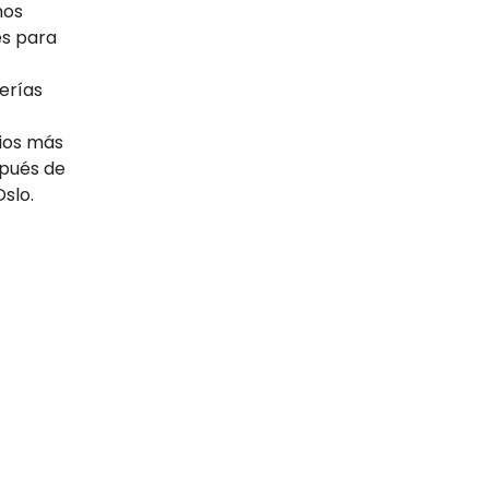
mos
es para
erías
cios más
spués de
slo.